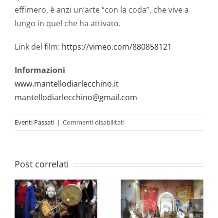
effimero, è anzi un’arte “con la coda”, che vive a
lungo in quel che ha attivato.
Link del film:
https://vimeo.com/880858121
Informazioni
www.mantellodiarlecchino.it
mantellodiarlecchino@gmail.com
su
Eventi Passati
|
Commenti disabilitati
Il
Mantello
di
Post correlati
Arlecchino
2023
–
Serata
Conclusiva