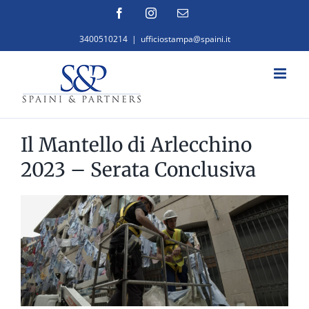
Salta
Facebook
Instagram
Email
al
3400510214
|
ufficiostampa@spaini.it
contenuto
Il Mantello di Arlecchino
2023 – Serata Conclusiva
Ingrandisci
immagine