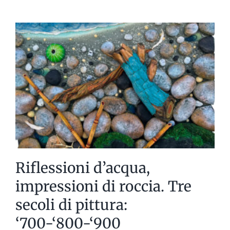
da
Gonnelli:1913-
2023
Riflessioni d’acqua,
impressioni di roccia. Tre
secoli di pittura:
‘700-‘800-‘900