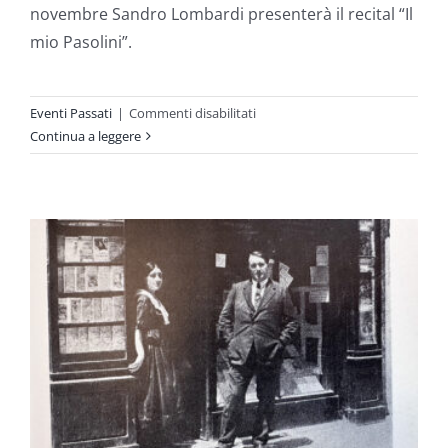
novembre Sandro Lombardi presenterà il recital “Il
mio Pasolini”.
su
Eventi Passati
|
Commenti disabilitati
Mettere
Continua a leggere
Radici
–
La
Voce
del
Silenzio