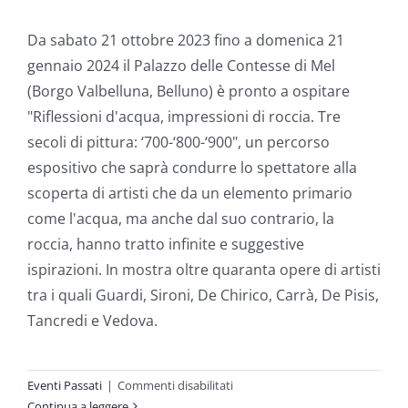
Da sabato 21 ottobre 2023 fino a domenica 21
gennaio 2024 il Palazzo delle Contesse di Mel
(Borgo Valbelluna, Belluno) è pronto a ospitare
"Riflessioni d'acqua, impressioni di roccia. Tre
secoli di pittura: ‘700-‘800-‘900", un percorso
espositivo che saprà condurre lo spettatore alla
scoperta di artisti che da un elemento primario
come l'acqua, ma anche dal suo contrario, la
roccia, hanno tratto infinite e suggestive
ispirazioni. In mostra oltre quaranta opere di artisti
tra i quali Guardi, Sironi, De Chirico, Carrà, De Pisis,
Tancredi e Vedova.
su
Eventi Passati
|
Commenti disabilitati
Riflessioni
Continua a leggere