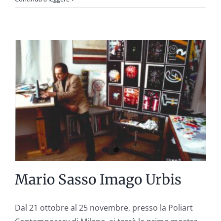
d’acqua,
impressioni
di
roccia.
Tre
secoli
di
pittura:
‘700-‘800-‘900
Mario Sasso Imago Urbis
Dal 21 ottobre al 25 novembre, presso la Poliart