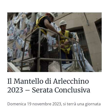
sarà
del
teatro
dopo
di
me?
–
Stagione
Teatrale
2024,
Teatro
Comunale
Eleonora
Duse
Il Mantello di Arlecchino
di
Asolo
2023 – Serata Conclusiva
Domenica 19 novembre 2023, si terrà una giornata