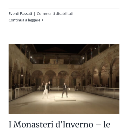
su
Eventi Passati
|
Commenti disabilitati
Prorogata
Continua a leggere
fino
al
12
gennaio
la
mostra
Grotteschi
e
arabeschi
in
nero,
la
carne,
la
morte
I Monasteri d’Inverno – le
e