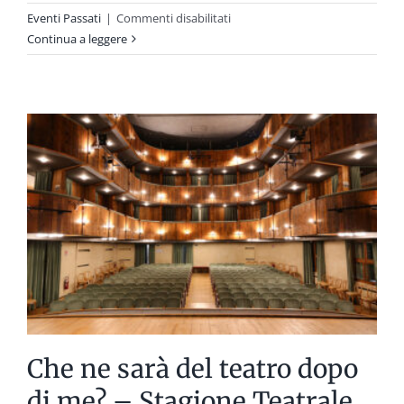
su
Eventi Passati
|
Commenti disabilitati
I
Continua a leggere
Monasteri
d’Inverno
–
le
proposte
per
S.
Agata
e
il
Carmine,
Bergamo
Che ne sarà del teatro dopo
di me? – Stagione Teatrale