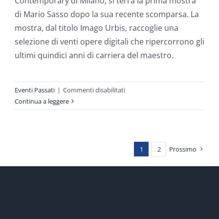
Contemporary di Milano, si terrà la prima mostra
di Mario Sasso dopo la sua recente scomparsa. La
mostra, dal titolo Imago Urbis, raccoglie una
selezione di venti opere digitali che ripercorrono gli
ultimi quindici anni di carriera del maestro.
su
Eventi Passati
|
Commenti disabilitati
Mario
Continua a leggere
Sasso
Imago
Urbis
1
2
Prossimo