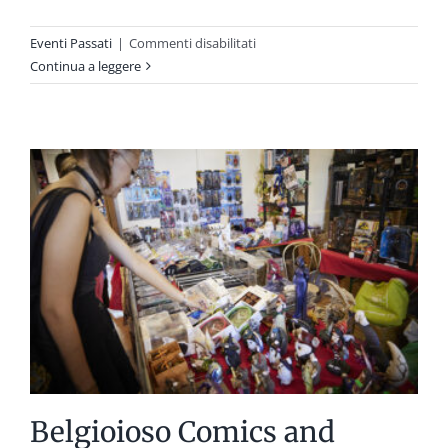
su
Eventi Passati
|
Commenti disabilitati
Asta
Continua a leggere
47-
Gonnelli
Casa
d’Aste
Belgioioso Comics and