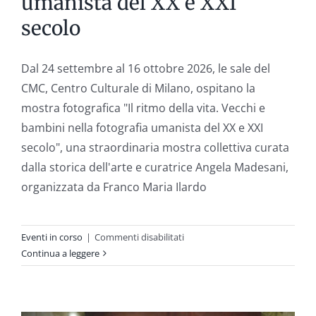
umanista del XX e XXI
secolo
Dal 24 settembre al 16 ottobre 2026, le sale del
CMC, Centro Culturale di Milano, ospitano la
mostra fotografica "Il ritmo della vita. Vecchi e
bambini nella fotografia umanista del XX e XXI
secolo", una straordinaria mostra collettiva curata
dalla storica dell'arte e curatrice Angela Madesani,
organizzata da Franco Maria Ilardo
su
Eventi in corso
|
Commenti disabilitati
Il
Continua a leggere
Ritmo
della
Vita