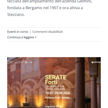
facciata dell’ampliamento dell’azienda Gelmini,
fondata a Bergamo nel 1907 e ora attiva a
Stezzano.
su
Eventi in corso
|
Commenti disabilitati
A
Continua a leggere
Stezzano,
Bergamo,
torna
a
brillare
l’installazione
luminosa
Shooting
Stars
del
duo
artistico