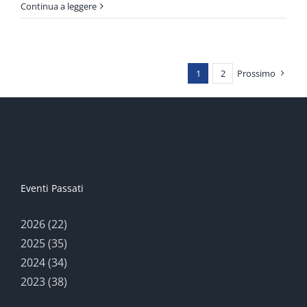
Alberto
Continua a leggere
Biasi
e
altre
visioni
1
2
Prossimo
delle
superfici
Hsiao
–
Rotta
Loria
–
Eventi Passati
Tornquist
2026 (22)
2025 (35)
2024 (34)
2023 (38)