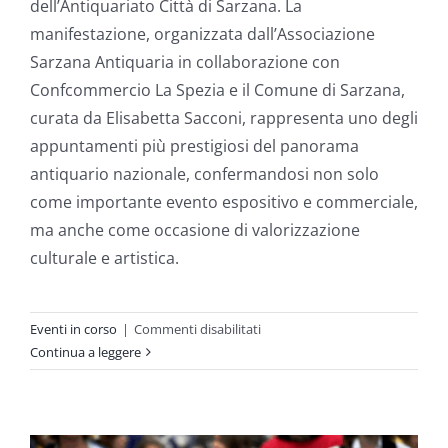
dell’Antiquariato Città di Sarzana. La
manifestazione, organizzata dall’Associazione
Sarzana Antiquaria in collaborazione con
Confcommercio La Spezia e il Comune di Sarzana,
curata da Elisabetta Sacconi, rappresenta uno degli
appuntamenti più prestigiosi del panorama
antiquario nazionale, confermandosi non solo
come importante evento espositivo e commerciale,
ma anche come occasione di valorizzazione
culturale e artistica.
su
Eventi in corso
|
Commenti disabilitati
XXXVIII
Continua a leggere
Mostra
Nazionale
dell’Antiquariato
Città