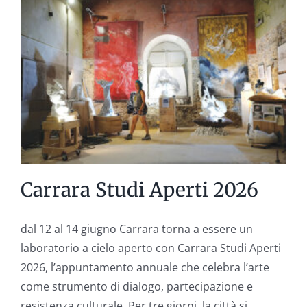
|
Vecchi
e
bambini
nella
fotografia
umanista
del
XX
e
XXI
secolo
Carrara Studi Aperti 2026
dal 12 al 14 giugno Carrara torna a essere un
laboratorio a cielo aperto con Carrara Studi Aperti
2026, l’appuntamento annuale che celebra l’arte
come strumento di dialogo, partecipazione e
resistenza culturale. Per tre giorni, la città si