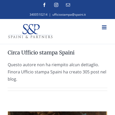
Salta
Facebook
Instagram
Email
al
3400510214
|
ufficiostampa@spaini.it
contenuto
Circa
Ufficio stampa Spaini
Questo autore non ha riempito alcun dettaglio.
Finora Ufficio stampa Spaini ha creato 305 post nel
blog.