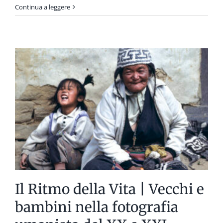
Francesco
Continua a leggere
Clemente.
Il
primato
del
disegno.
Opere
1975
–
1985
Il Ritmo della Vita | Vecchi e
bambini nella fotografia