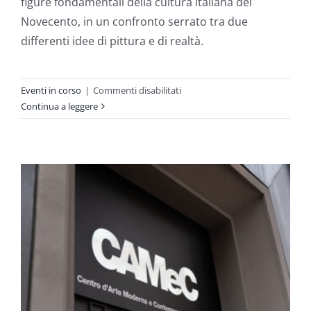
figure fondamentali della cultura italiana del
Novecento, in un confronto serrato tra due
differenti idee di pittura e di realtà.
su
Eventi in corso
|
Commenti disabilitati
Guidi
Continua a leggere
–
Tancredi.
Un
nodo
invisibile