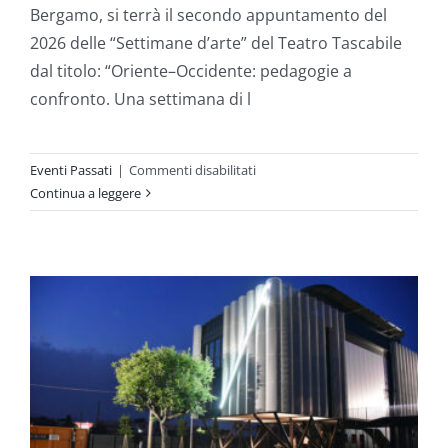
Bergamo, si terrà il secondo appuntamento del
2026 delle “Settimane d’arte” del Teatro Tascabile
dal titolo: “Oriente–Occidente: pedagogie a
confronto. Una settimana di l
su
Eventi Passati
|
Commenti disabilitati
Oriente–
Continua a leggere
Occidente:
pedagogie
a
confronto.
Una
settimana
di
lavoro
con
il
TTB