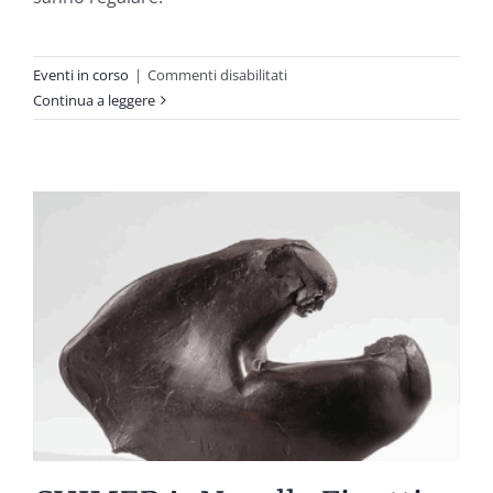
su
Eventi in corso
|
Commenti disabilitati
Serate
Continua a leggere
Forti
La
notte
è
tua.
Vivila
con
arte