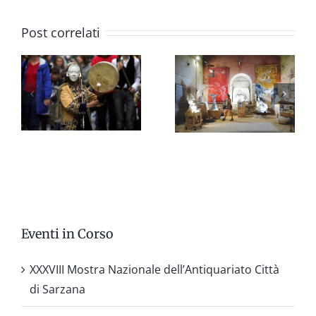
L’IMMAGINARIO
Tavole
Post correlati
originali
per
fumetti,
animazione,
pubblicità
e
vignette
Eventi in Corso
XXXVIII Mostra Nazionale dell’Antiquariato Città
di Sarzana