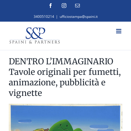
Salta
Facebook
Instagram
Email
al
3400510214
|
ufficiostampa@spaini.it
contenuto
DENTRO L’IMMAGINARIO
Tavole originali per fumetti,
animazione, pubblicità e
vignette
Ingrandisci
immagine