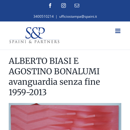
Salta
Facebook
Instagram
Email
al
3400510214
|
ufficiostampa@spaini.it
contenuto
ALBERTO BIASI E
AGOSTINO BONALUMI
avanguardia senza fine
1959-2013
Ingrandisci
immagine