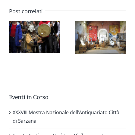
E
Post correlati
AGOSTINO
BONALUMI
avanguardia
senza
fine
1959-
2013
Eventi in Corso
XXXVIII Mostra Nazionale dell’Antiquariato Città
di Sarzana