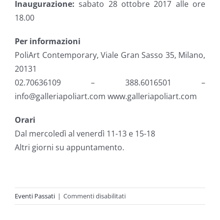
Inaugurazione:
sabato 28 ottobre 2017 alle ore
18.00
Per informazioni
PoliArt Contemporary, Viale Gran Sasso 35, Milano,
20131
02.70636109 – 388.6016501 –
info@galleriapoliart.com www.galleriapoliart.com
Orari
Dal mercoledì al venerdì 11-13 e 15-18
Altri giorni su appuntamento.
su
Eventi Passati
|
Commenti disabilitati
ALBERTO
BIASI