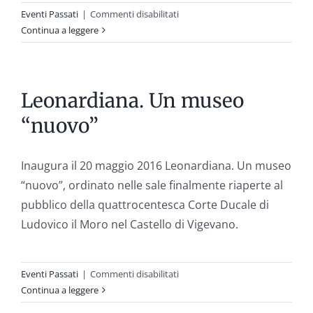
su
Eventi Passati
|
Commenti disabilitati
Battistero
Continua a leggere
di
Pisa
Leonardiana. Un museo
“nuovo”
Inaugura il 20 maggio 2016 Leonardiana. Un museo
“nuovo”, ordinato nelle sale finalmente riaperte al
pubblico della quattrocentesca Corte Ducale di
Ludovico il Moro nel Castello di Vigevano.
su
Eventi Passati
|
Commenti disabilitati
Leonardiana.
Continua a leggere
Un