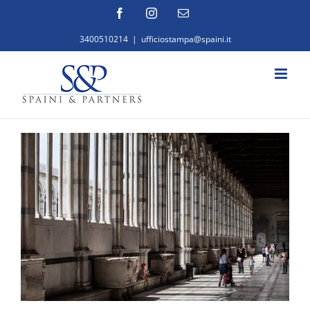
Salta
Facebook
Instagram
Email
al
3400510214
|
ufficiostampa@spaini.it
contenuto